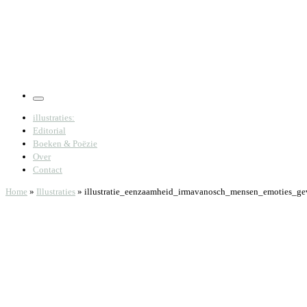
Menu
illustraties:
Editorial
Boeken & Poëzie
Over
Contact
Home
»
Illustraties
»
illustratie_eenzaamheid_irmavanosch_mensen_emoties_ge