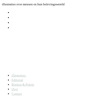
Skip
illustraties over mensen en hun belevingswereld
to
content
illustraties:
Editorial
Boeken & Poëzie
Over
Contact